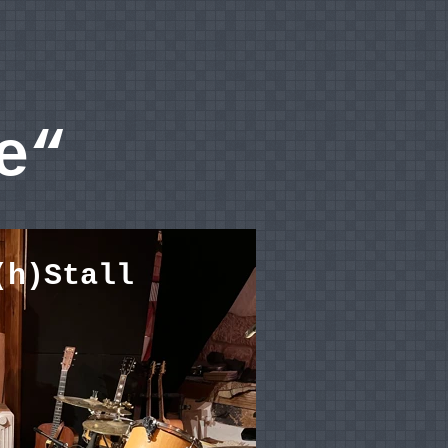
e“
(h)Stall