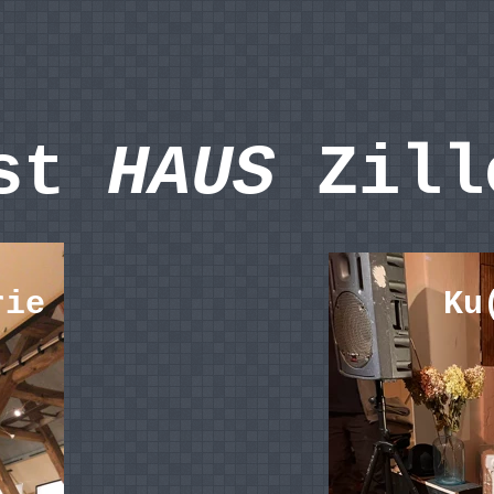
nst
HAUS
Zill
rie
Ku