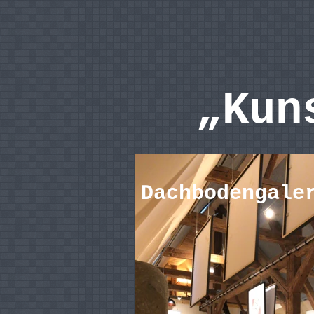
„Ku
Dachbodengale